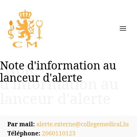
Note d'information au
Note
lanceur d'alerte
d'information au
lanceur d'alerte
Par mail:
alerte.externe@collegemedical.lu
Téléphone:
2060110123