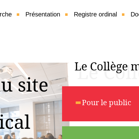
rche
Présentation
Registre ordinal
Do
Le Collège 
Le Col
u site
Pour le public
ical